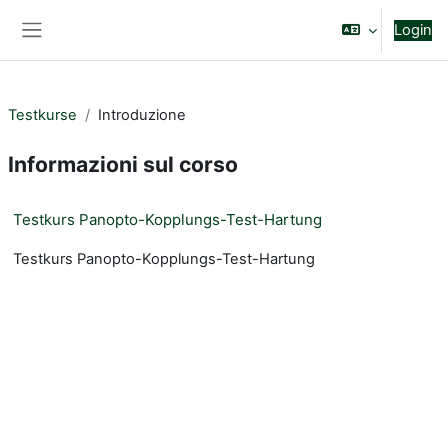
Vai al contenuto principale
Login
Pannello laterale
Testkurse
Introduzione
Informazioni sul corso
Testkurs Panopto-Kopplungs-Test-Hartung
Testkurs Panopto-Kopplungs-Test-Hartung