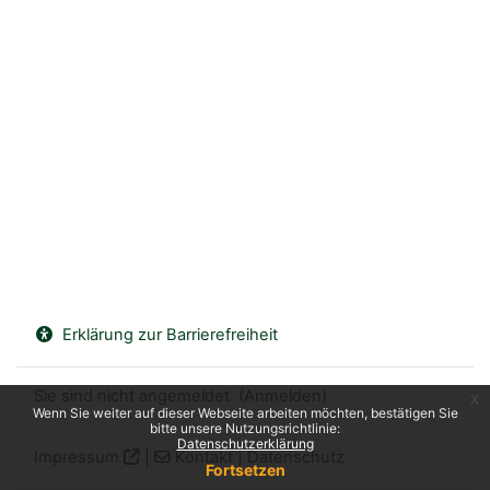
Erklärung zur Barrierefreiheit
Sie sind nicht angemeldet. (
Anmelden
)
x
Wenn Sie weiter auf dieser Webseite arbeiten möchten, bestätigen Sie
bitte unsere Nutzungsrichtlinie:
Datenschutzerklärung
Impressum
|
Kontakt
|
Datenschutz
Fortsetzen