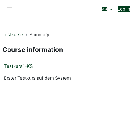
Skip to main content
Log in
Side panel
Testkurse
Summary
Course information
Testkurs1-KS
Erster Testkurs auf dem System