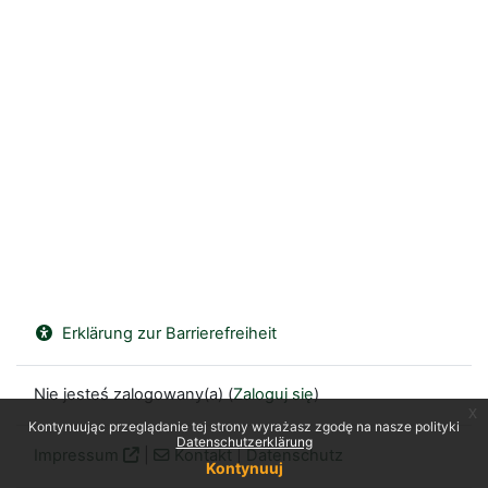
Erklärung zur Barrierefreiheit
Nie jesteś zalogowany(a) (
Zaloguj się
)
x
Kontynuując przeglądanie tej strony wyrażasz zgodę na nasze polityki
Datenschutzerklärung
Impressum
|
Kontakt
|
Datenschutz
Kontynuuj