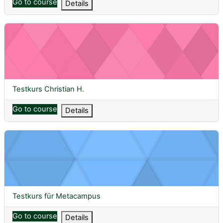
Go to course
Details
Testkurs Christian H.
Course name
Testkurs Christian H.
Go to course
Details
Testkurs für Metacampus
Course name
Testkurs für Metacampus
Go to course
Details