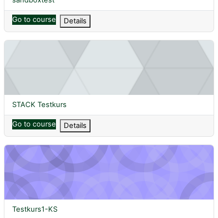
Go to course
Details
STACK Testkurs
Course name
STACK Testkurs
Go to course
Details
Testkurs1-KS
Course name
Testkurs1-KS