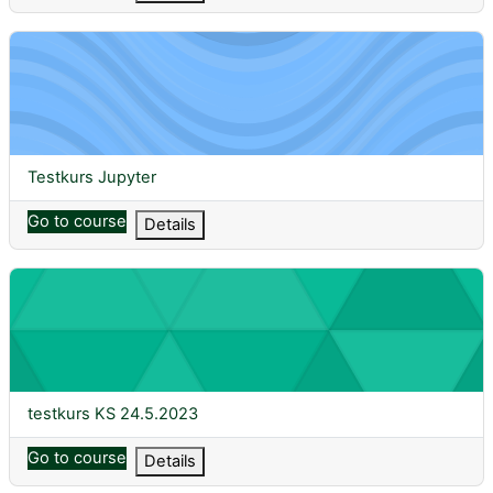
Testkurs Jupyter
Course name
Testkurs Jupyter
Go to course
Details
testkurs KS 24.5.2023
Course name
testkurs KS 24.5.2023
Go to course
Details