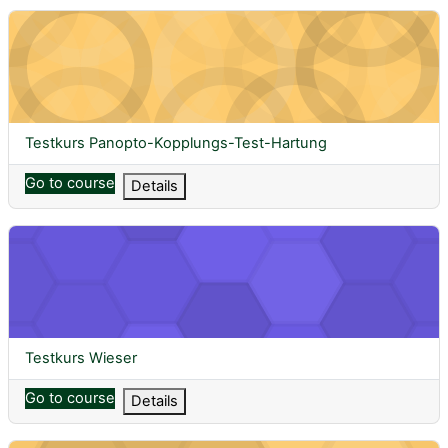
Testkurs Panopto-Kopplungs-Test-Hartung
Course name
Testkurs Panopto-Kopplungs-Test-Hartung
Go to course
Details
Testkurs Wieser
Course name
Testkurs Wieser
Go to course
Details